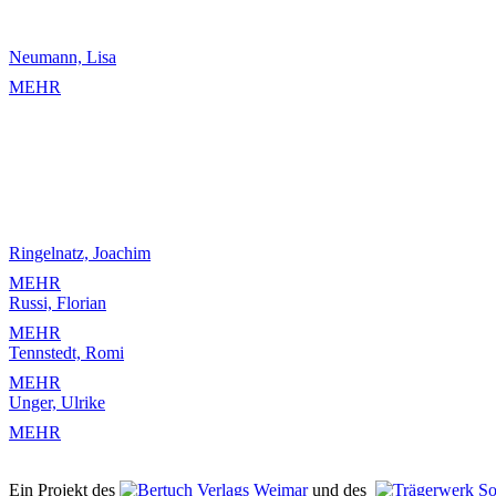
Neumann, Lisa
MEHR
Ringelnatz, Joachim
MEHR
Russi, Florian
MEHR
Tennstedt, Romi
MEHR
Unger, Ulrike
MEHR
Ein Projekt des
Verlags Weimar
und des