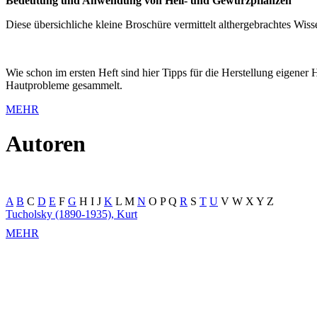
Bedeutung und Anwendung von Heil- und Gewürzpflanzen
Diese übersichliche kleine Broschüre vermittelt althergebrachtes Wi
Wie schon im ersten Heft sind hier Tipps für die Herstellung eigene
Hautprobleme gesammelt.
MEHR
Autoren
A
B
C
D
E
F
G
H
I
J
K
L
M
N
O
P
Q
R
S
T
U
V
W
X
Y
Z
Tucholsky (1890-1935), Kurt
MEHR