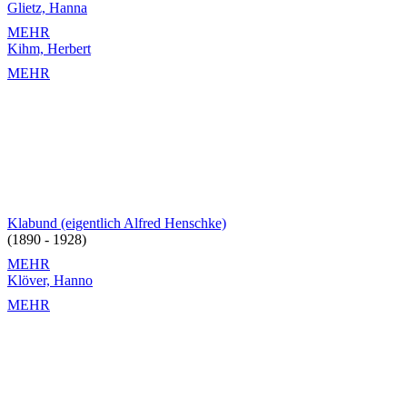
Glietz, Hanna
MEHR
Kihm, Herbert
MEHR
Klabund (eigentlich Alfred Henschke)
(1890 - 1928)
MEHR
Klöver, Hanno
MEHR