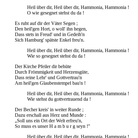
Heil über dir, Heil über dir, Hammonia, Hammonia !
O wie gesegnet stehst du da !
Es ruht auf dir der Väter Segen ;
Den heil'gen Hort, o woll' ihn hegen,
Dass stets in Freud' und in Gedeih'n
Sich Hamburg' spätste Enkel freu'n.
Heil über dir, Heil über dir, Hammonia, Hammonia !
Wie so gesegnet stehst du da !
Der Kirche Pfeiler dir behüte
Durch Frömmigkeit und Herzensgüte,
Dass reine Lehr' und Gottvertrau'n
Am heil'gen Glaubenstempel bau'n !
Heil über dir, Heil über dir, Hammonia, Hammonia !
Wie stehst du gottvertrauend da !
Der Becher kreis' in weiter Runde ;
Dazu erschall aus Herz und Munde :
„Soll uns ein Ort der Welt erfreu'n,
So muss es unser H a m b u r g seyn !"
Heil über dir, Heil über dir, Hammonia, Hammonia !