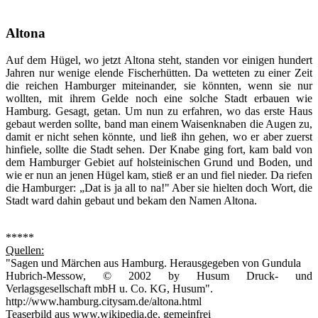
Altona
Auf dem Hügel, wo jetzt Altona steht, standen vor einigen hundert
Jahren nur wenige elende Fischerhütten. Da wetteten zu einer Zeit
die reichen Hamburger miteinander, sie könnten, wenn sie nur
wollten, mit ihrem Gelde noch eine solche Stadt erbauen wie
Hamburg. Gesagt, getan. Um nun zu erfahren, wo das erste Haus
gebaut werden sollte, band man einem Waisenknaben die Augen zu,
damit er nicht sehen könnte, und ließ ihn gehen, wo er aber zuerst
hinfiele, sollte die Stadt sehen. Der Knabe ging fort, kam bald von
dem Hamburger Gebiet auf holsteinischen Grund und Boden, und
wie er nun an jenen Hügel kam, stieß er an und fiel nieder. Da riefen
die Hamburger: „Dat is ja all to na!" Aber sie hielten doch Wort, die
Stadt ward dahin gebaut und bekam den Namen Altona.
*****
Quellen:
"Sagen und Märchen aus Hamburg. Herausgegeben von Gundula
Hubrich-Messow, © 2002 by Husum Druck- und
Verlagsgesellschaft mbH u. Co. KG, Husum".
http://www.hamburg.citysam.de/altona.html
Teaserbild aus www.wikipedia.de, gemeinfrei