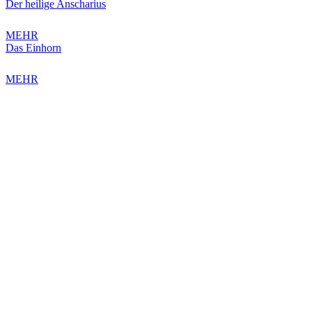
Der heilige Anscharius
MEHR
Das Einhorn
MEHR