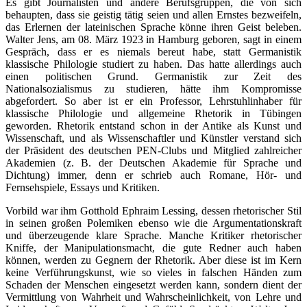
Es gibt Journalisten und andere Berufsgruppen, die von sich
behaupten, dass sie geistig tätig seien und allen Ernstes bezweifeln,
das Erlernen der lateinischen Sprache könne ihren Geist beleben.
Walter Jens, am 08. März 1923 in Hamburg geboren, sagt in einem
Gespräch, dass er es niemals bereut habe, statt Germanistik
klassische Philologie studiert zu haben. Das hatte allerdings auch
einen politischen Grund. Germanistik zur Zeit des
Nationalsozialismus zu studieren, hätte ihm Kompromisse
abgefordert. So aber ist er ein Professor, Lehrstuhlinhaber für
klassische Philologie und allgemeine Rhetorik in Tübingen
geworden. Rhetorik entstand schon in der Antike als Kunst und
Wissenschaft, und als Wissenschaftler und Künstler verstand sich
der Präsident des deutschen PEN-Clubs und Mitglied zahlreicher
Akademien (z. B. der Deutschen Akademie für Sprache und
Dichtung) immer, denn er schrieb auch Romane, Hör- und
Fernsehspiele, Essays und Kritiken.
Vorbild war ihm Gotthold Ephraim Lessing, dessen rhetorischer Stil
in seinen großen Polemiken ebenso wie die Argumentationskraft
und überzeugende klare Sprache. Manche Kritiker rhetorischer
Kniffe, der Manipulationsmacht, die gute Redner auch haben
können, werden zu Gegnern der Rhetorik. Aber diese ist im Kern
keine Verführungskunst, wie so vieles in falschen Händen zum
Schaden der Menschen eingesetzt werden kann, sondern dient der
Vermittlung von Wahrheit und Wahrscheinlichkeit, von Lehre und