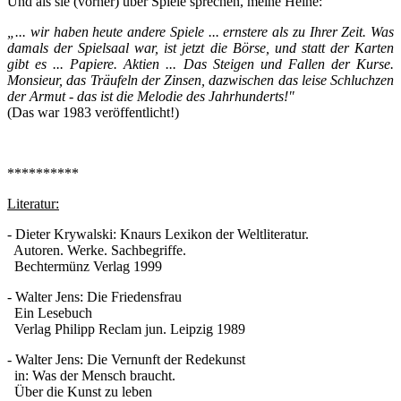
Und als sie (vorher) über Spiele sprechen, meine Heine:
„... wir haben heute andere Spiele ... ernstere als zu Ihrer Zeit. Was
damals der Spielsaal war, ist jetzt die Börse, und statt der Karten
gibt es ... Papiere. Aktien ... Das Steigen und Fallen der Kurse.
Monsieur, das Träufeln der Zinsen, dazwischen das leise Schluchzen
der Armut - das ist die Melodie des Jahrhunderts!"
(Das war 1983 veröffentlicht!)
**********
Literatur:
- Dieter Krywalski: Knaurs Lexikon der Weltliteratur.
Autoren. Werke. Sachbegriffe.
Bechtermünz Verlag 1999
- Walter Jens: Die Friedensfrau
Ein Lesebuch
Verlag Philipp Reclam jun. Leipzig 1989
- Walter Jens: Die Vernunft der Redekunst
in: Was der Mensch braucht.
Über die Kunst zu leben