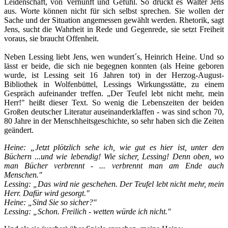
Leidenschaft, von Vernunft und Gefühl. So drückt es Walter Jens
aus. Worte können nicht für sich selbst sprechen. Sie wollen der
Sache und der Situation angemessen gewählt werden. Rhetorik, sagt
Jens, sucht die Wahrheit in Rede und Gegenrede, sie setzt Freiheit
voraus, sie braucht Offenheit.
Neben Lessing liebt Jens, wen wundert´s, Heinrich Heine. Und so
lässt er beide, die sich nie begegnen konnten (als Heine geboren
wurde, ist Lessing seit 16 Jahren tot) in der Herzog-August-
Bibliothek in Wolfenbüttel, Lessings Wirkungsstätte, zu einem
Gespräch aufeinander treffen. „Der Teufel lebt nicht mehr, mein
Herr!" heißt dieser Text. So wenig die Lebenszeiten der beiden
Großen deutscher Literatur auseinanderklaffen - was sind schon 70,
80 Jahre in der Menschheitsgeschichte, so sehr haben sich die Zeiten
geändert.
Heine: „Jetzt plötzlich sehe ich, wie gut es hier ist, unter den
Büchern ...und wie lebendig! Wie sicher, Lessing! Denn oben, wo
man Bücher verbrennt - ... verbrennt man am Ende auch
Menschen."
Lessing: „Das wird nie geschehen. Der Teufel lebt nicht mehr, mein
Herr. Dafür wird gesorgt."
Heine: „Sind Sie so sicher?"
Lessing: „Schon. Freilich - wetten würde ich nicht."