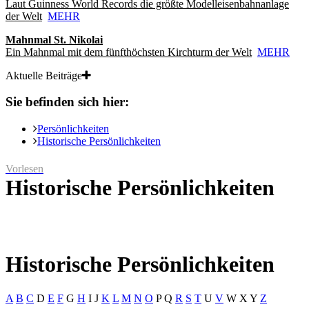
Laut Guinness World Records die größte Modelleisenbahnanlage
der Welt
MEHR
Mahnmal St. Nikolai
Ein Mahnmal mit dem fünfthöchsten Kirchturm der Welt
MEHR
Aktuelle Beiträge
Sie befinden sich hier:
Persönlichkeiten
Historische Persönlichkeiten
Vorlesen
Historische Persönlichkeiten
Historische Persönlichkeiten
A
B
C
D
E
F
G
H
I
J
K
L
M
N
O
P
Q
R
S
T
U
V
W
X
Y
Z